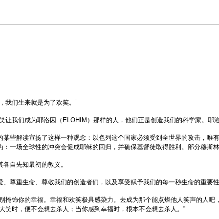
笑，我们生来就是为了欢笑。”
笑让我们成为耶洛因（ELOHIM）那样的人，他们正是创造我们的科学家。耶
某些解读宣扬了这样一种观念：以色列这个国家必须受到全世界的攻击，唯有如此
为：一场全球性的冲突会促成耶稣的回归，并确保基督徒取得胜利。部分穆斯
其各自先知最初的教义。
爱、尊重生命、尊敬我们的创造者们，以及享受赋予我们的每一秒生命的重要性
掩饰你的幸福。幸福和欢笑极具感染力。去成为那个能点燃他人笑声的人吧，去引
大笑时，便不会想去杀人；当你感到幸福时，根本不会想去杀人。”