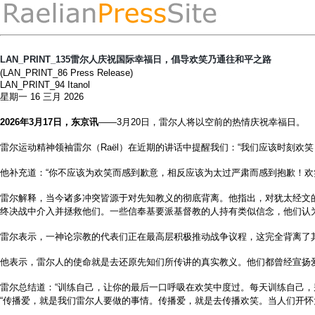
LAN_PRINT_135雷尔人庆祝国际幸福日，倡导欢笑乃通往和平之路
(LAN_PRINT_86 Press Release)
LAN_PRINT_94 Itanol
星期一 16 三月 2026
2026年3月17日，东京讯
——3月20日，雷尔人将以空前的热情庆祝幸福日。
雷尔运动精神领袖雷尔（Raël）在近期的讲话中提醒我们：“我们应该时刻欢
他补充道：“你不应该为欢笑而感到歉意，相反应该为太过严肃而感到抱歉！欢
雷尔解释，当今诸多冲突皆源于对先知教义的彻底背离。他指出，对犹太经文的
终决战中介入并拯救他们。一些信奉基要派基督教的人持有类似信念，他们认
雷尔表示，一神论宗教的代表们正在最高层积极推动战争议程，这完全背离了
他表示，雷尔人的使命就是去还原先知们所传讲的真实教义。他们都曾经宣扬
雷尔总结道：“训练自己，让你的最后一口呼吸在欢笑中度过。每天训练自己，别
“传播爱，就是我们雷尔人要做的事情。传播爱，就是去传播欢笑。当人们开怀