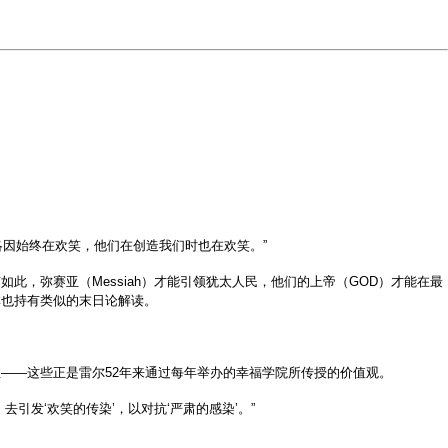
洛因始终在欢笑，他们在创造我们时也在欢笑。”
，弥赛亚（Messiah）才能引领犹太人民，他们的上帝（GOD）才能在最
林也持有类似的末日论解读。
——这些正是雷尔52年来通过每年举办的幸福学院所传授的价值观。
发‘欢笑的传染’，以对抗‘严肃的感染’。”