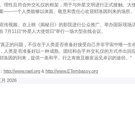
、理性且符合外交礼仪的框架，用于与外星文明进行正式接触。大
案——一个人类能够以体面、敬意和责任心欢迎耶洛因到来的场所。
宣传视频、在上映《揭秘日》的影院进行公众推广、举办国际现场
 7月11日“外星人大使馆日”举行一场大型在线会议。
“真正的问题，不仅在于人类是否准备好接受自己并非宇宙中唯一生
，人类是否准备好以一种成熟、团结和合乎外交礼仪的方式作出回
耶洛因的到来，提供一条和平、行之有效且极富远见卓识的途径。”
：
http://www.rael.org
&
http://www.ETembassy.org
月 2026