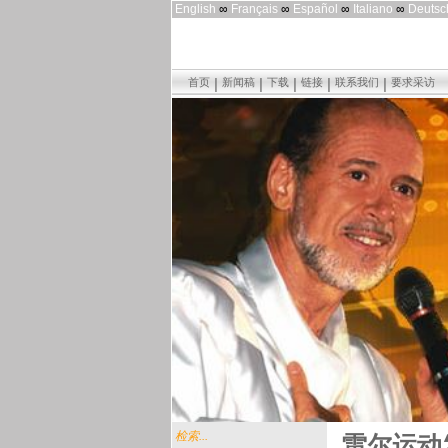
English
∞
Français
∞
Español
∞
Italiano
∞
Deutsc
首页
新闻稿
下载
链接
联系我们
要求采访
检索...
雷尔运动