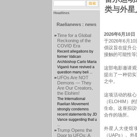
类与外星
Headlines
Raelianews : news
2026年6月1
»
Time for a Global
Reckoning of the
于2026年6月
COVID Era
倡议旨在提升公
Recent allegations by
接触的可能性等
former Vatican
Archbishop Carlo Maria
Viganò have revived a
这部电影邀请观
question many beli ...
提出了一种切实
»
UFOs Are NOT
之中。
Demons — They
Are Our Creators,
the Elohim!
这项活动的核心
The International
（ELOHIM
Raelian Movement
生命。这座拟议
strongly condemns
recent statements by JD
合作的场所。
Vance suggesting that u
...
外星人大使馆项目
»
Trump Opens the
（UAPs）、
Door to UFOs: A