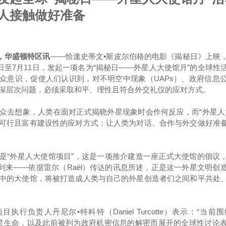
人接触做好准备
0日，华盛顿特区讯
——恰逢史蒂文•斯皮尔伯格的电影《揭秘日》上映
10日至7月11日，发起一项名为“揭秘日——外星人大使馆月”的全球
众意识，促使人们认识到，对不明空中现象（UAPs）、政府信息
深层次问题，必须采取和平、理性且符合外交礼仪的应对方式。
众去想象，人类在面对正式揭晓外星现象时会作何反应，而“外星人
可行且富有建设性的应对方式：让人类为对话、合作与外交做好准
是“外星人大使馆项目”，这是一项推介建造一座正式大使馆的倡议
）的到来——依据雷尔（Raël）传达的讯息所述，正是这一外星文明创
中的大使馆，将被打造成人类与自己的外星创造者们之间和平共处
执行负责人丹尼尔•特科特（Daniel Turcotte）表示：“当
外星生命，以及此前被列为政府机密信息的解密而展开的全球性讨论