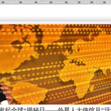
h
∞
Português
∞
Română
∞
Русский
∞
Svenska
∞
Türkçe
∞
日本語
∞
한국어
∞
简
发起全球“揭秘日——外星人大使馆月”