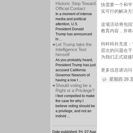
Historic Step Toward
快需要一个和平
Official Contact
实可行的解决方
In a moment of intense
media and political
这项活动将包括
attention, U.S.
President Donald
教育内容，并将在
Trump has announced
hi ...
特科特补充道：
»
Let Trump take the
Intelligence Test
层次的问题在于
himself
为我们正式迎接
As you probably heard,
President Trump has just
更多信息请访问
accused California
Governor Newsom of
星期四 28 五
having a low I ...
»
Should voting be a
Right or a Privilege?
I feel compelled to make
the case for why I
believe voting should be
a privilege, and not an
individ ...
Date published: Fri, 07 Aug